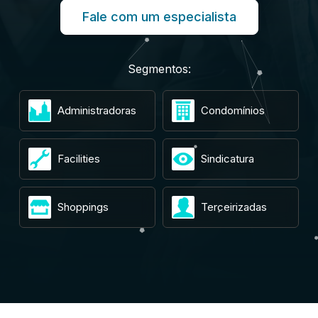
Fale com um especialista
Segmentos:
Administradoras
Condomínios
Facilities
Sindicatura
Shoppings
Terceirizadas